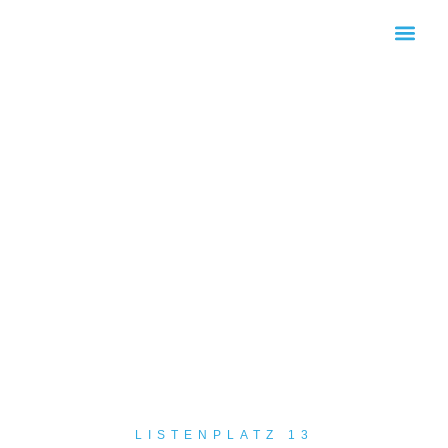
KOMMUNALWAHL 2026
LISTENPLATZ 13