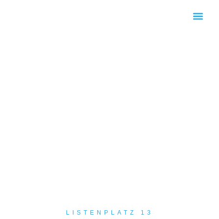
KOMMUNALWAHL 2026
LISTENPLATZ 13