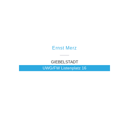
Ernst Merz
GIEBELSTADT
UWG/FW Listenplatz
16