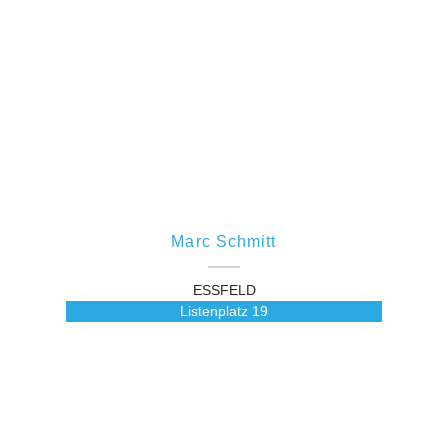
Marc Schmitt
ESSFELD
Listenplatz
19