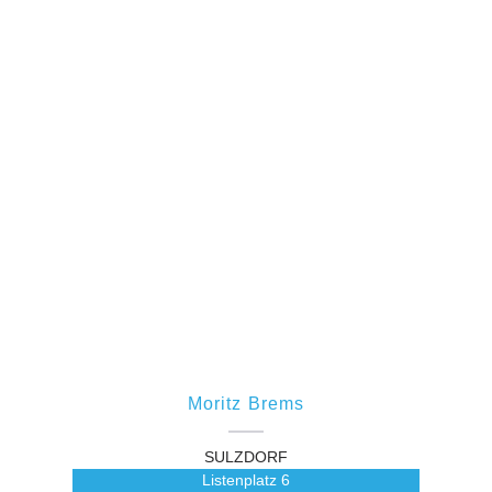
Moritz Brems
SULZDORF
Listenplatz
6